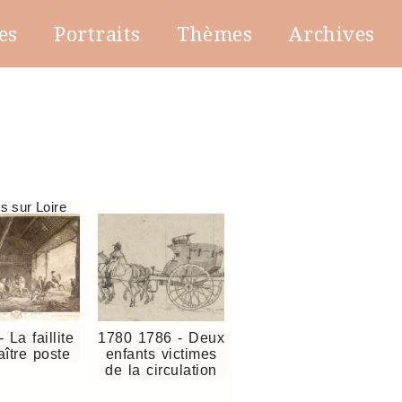
es
Portraits
Thèmes
Archives
es sur Loire
 La faillite
1780 1786 - Deux
ître poste
enfants victimes
de la circulation