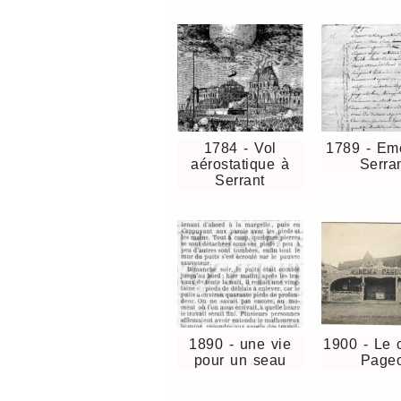
1784 - Vol
1789 - Em
aérostatique à
Serra
Serrant
1890 - une vie
1900 - Le 
pour un seau
Pageo