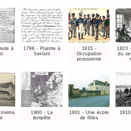
eute à
1796 - Plainte à
1815 -
1823 -
nt
Serrant
Occupation
du se
prussienne
cinéma
1900 - La
1901 - Une école
1910
t
tempête
de filles