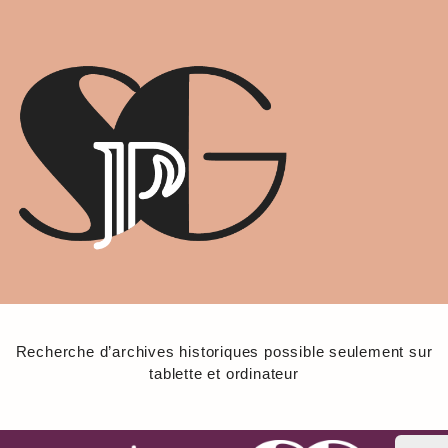
A
r
c
h
i
v
e
s
Recherche d’archives historiques possible seulement sur
tablette et ordinateur