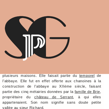
Le Petit Vaurichard
Temporel de l'abbaye
Cette métairie est située aujourd’hui sur la commune
de La-Possonnière et donc auparavant sur la paroisse
de Savennières. Elle fait partie d’un domaine ou existait
plusieurs maisons. Elle faisait partie du
temporel
de
l’abbaye. Elle fut en effet offerte aux chanoines à la
construction de l’abbaye au XIIème siècle, faisant
partie des cinq métairies données par la
famille de Brie
,
propriétaire du
château de Serrant
, à qui elles
appartenaient. Son nom signifie sans doute petite
vallée au sieur Richard.