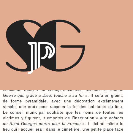
LE MONUMENT AUX
MORTS
Histoire de la construction
A Saint-Georges comme dans de nombreux villages de
France, le conseil municipal décide le 27 avril 1919 d’élever
un monument «
à la mémoire des braves enfants de la
commune tombés au champ d’honneur, pendant la Grande
Guerre qui, grâce à Dieu, touche à sa fin
». II sera en granit,
de forme pyramidale, avec une décoration extrêmement
simple, une croix pour rappeler la foi des habitants du lieu.
Le conseil municipal souhaite que les noms de toutes les
victimes y figurent, surmontés de l’inscription «
aux enfants
de Saint-Georges morts pour la France
». Il définit même le
lieu qui l’accueillera : dans le cimetière, une petite place face