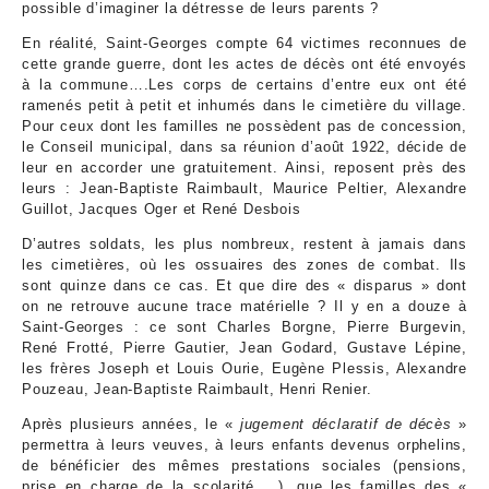
possible d’imaginer la détresse de leurs parents ?
En réalité, Saint-Georges compte 64 victimes reconnues de
cette grande guerre, dont les actes de décès ont été envoyés
à la commune….Les corps de certains d’entre eux ont été
ramenés petit à petit et inhumés dans le cimetière du village.
Pour ceux dont les familles ne possèdent pas de concession,
le Conseil municipal, dans sa réunion d’août 1922, décide de
leur en accorder une gratuitement. Ainsi, reposent près des
leurs : Jean-Baptiste Raimbault, Maurice Peltier, Alexandre
Guillot, Jacques Oger et René Desbois
D’autres soldats, les plus nombreux, restent à jamais dans
les cimetières, où les ossuaires des zones de combat. Ils
sont quinze dans ce cas. Et que dire des « disparus » dont
on ne retrouve aucune trace matérielle ? Il y en a douze à
Saint-Georges : ce sont Charles Borgne, Pierre Burgevin,
René Frotté, Pierre Gautier, Jean Godard, Gustave Lépine,
les frères Joseph et Louis Ourie, Eugène Plessis, Alexandre
Pouzeau, Jean-Baptiste Raimbault, Henri Renier.
Après plusieurs années, le «
jugement déclaratif de décès
»
permettra à leurs veuves, à leurs enfants devenus orphelins,
de bénéficier des mêmes prestations sociales (pensions,
prise en charge de la scolarité …), que les familles des «