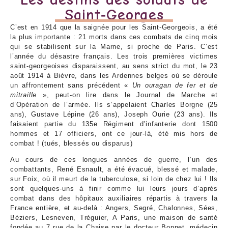
Saint‑Georges
C’est en 1914 que la saignée pour les Saint-Georgeois, a été
la plus importante : 21 morts dans ces combats de cinq mois
qui se stabilisent sur la Marne, si proche de Paris. C’est
l’année du désastre français. Les trois premières victimes
saint-georgeoises disparaissent, au sens strict du mot, le 23
août 1914 à Bièvre, dans les Ardennes belges où se déroule
un affrontement sans précédent «
Un ouragan de fer et de
mitraille
», peut-on lire dans le Journal de Marche et
d’Opération de l’armée. Ils s’appelaient Charles Borgne (25
ans), Gustave Lépine (26 ans), Joseph Ourie (23 ans). Ils
faisaient partie du 135e Régiment d’infanterie dont 1500
hommes et 17 officiers, ont ce jour-là, été mis hors de
combat ! (tués, blessés ou disparus)
Au cours de ces longues années de guerre, l’un des
combattants, René Esnault, a été évacué, blessé et malade,
sur Foix, où il meurt de la tuberculose, si loin de chez lui ! Ils
sont quelques-uns à finir comme lui leurs jours d’après
combat dans des hôpitaux auxiliaires répartis à travers la
France entière, et au-delà : Angers, Segré, Chalonnes, Sées,
Béziers, Lesneven, Tréguier, A Paris, une maison de santé
fondée au 7 rue de la Chaise par le docteur Bonnet, médecin