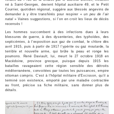
né à Saint-Georges, devient hôpital auxiliaire 49, et le Petit
Courrier, quotidien régional, suggère aux blessés angevins de
demander à y être transférés pour respirer «
un peu de l’air
natal
» Vaines suggestions, si l’on en croit les lieux de décès
recensés !
Les hommes succombent à des infections dues à leurs
blessures de guerre, à des dysenteries, des typhoïdes, des
septicémies, à l’exposition aux gaz de combat, le chlore dès
avril 1915, puis à partir de 1917 l’ypérite ou gaz moutarde, la
terrible et nouvelle arme, qui brûle la peau et ronge les
poumons. René Daviault, lui, meurt le 27 octobre 1918 en
Macédoine, province grecque, puisque depuis 1915 les
batailles ravageaient cette région sensible des détroits
méditerranéens, convoitées par toutes les puissances, empire
ottoman compris. C’est à l’hôpital militaire d’Excisson, qu’il a
terminé son existence, emporté par une maladie contractée
au front, précise sa fiche militaire, sans donner plus de
détails.