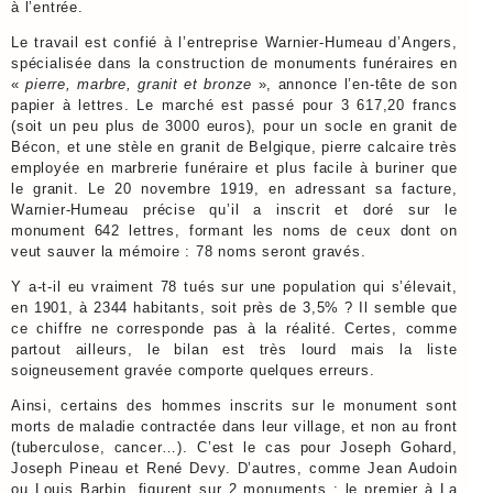
à l’entrée.
Le travail est confié à l’entreprise Warnier-Humeau d’Angers,
spécialisée dans la construction de monuments funéraires en
«
pierre, marbre, granit et bronze
», annonce l’en-tête de son
papier à lettres. Le marché est passé pour 3 617,20 francs
(soit un peu plus de 3000 euros), pour un socle en granit de
Bécon, et une stèle en granit de Belgique, pierre calcaire très
employée en marbrerie funéraire et plus facile à buriner que
le granit. Le 20 novembre 1919, en adressant sa facture,
Warnier-Humeau précise qu’il a inscrit et doré sur le
monument 642 lettres, formant les noms de ceux dont on
veut sauver la mémoire : 78 noms seront gravés.
Y a-t-il eu vraiment 78 tués sur une population qui s’élevait,
en 1901, à 2344 habitants, soit près de 3,5% ? Il semble que
ce chiffre ne corresponde pas à la réalité. Certes, comme
partout ailleurs, le bilan est très lourd mais la liste
soigneusement gravée comporte quelques erreurs.
Ainsi, certains des hommes inscrits sur le monument sont
morts de maladie contractée dans leur village, et non au front
(tuberculose, cancer…). C’est le cas pour Joseph Gohard,
Joseph Pineau et René Devy. D’autres, comme Jean Audoin
ou Louis Barbin, figurent sur 2 monuments : le premier à La