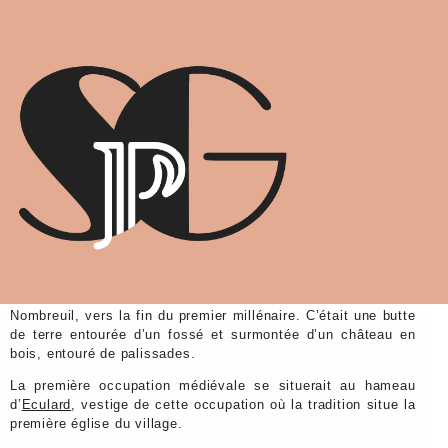
LES PREMIÈRES
FONDATIONS
476-900 Haut Moyen âge
Une motte féodale fut vraisemblablement construite au Grand
Nombreuil, vers la fin du premier millénaire. C’était une butte
de terre entourée d’un fossé et surmontée d’un château en
bois, entouré de palissades.
La première occupation médiévale se situerait au hameau
d’
Eculard
, vestige de cette occupation où la tradition situe la
première église du village.