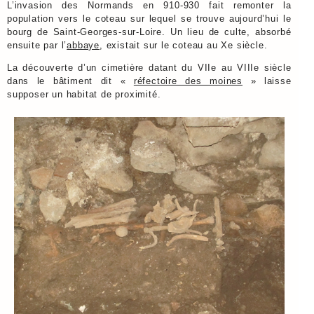
L’invasion des Normands en 910-930 fait remonter la
population vers le coteau sur lequel se trouve aujourd’hui le
bourg de Saint-Georges-sur-Loire. Un lieu de culte, absorbé
ensuite par l’
abbaye
, existait sur le coteau au Xe siècle.
La découverte d’un cimetière datant du VIIe au VIIIe siècle
dans le bâtiment dit «
réfectoire des moines
» laisse
supposer un habitat de proximité.