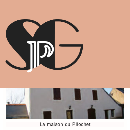
LES MAISONS
REMARQUABLES
Retrouvez l'ensemble des Maisons remarquables du
village de st Georges sur Loire
La maison du Pilochet