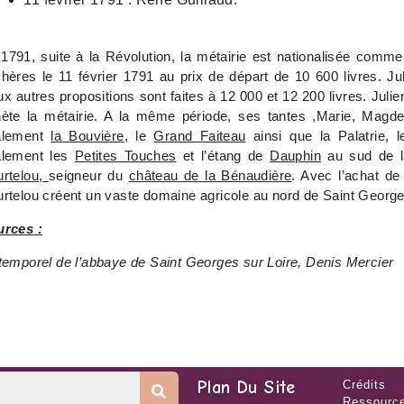
1791, suite à la Révolution, la métairie est nationalisée comm
hères le 11 février 1791 au prix de départ de 10 600 livres. Ju
x autres propositions sont faites à 12 000 et 12 200 livres. Julie
ète la métairie. A la même période, ses tantes ,Marie, Magd
alement
la Bouvière
, le
Grand Faiteau
ainsi que la Palatrie, 
alement les
Petites Touches
et l’étang de
Dauphin
au sud de l
rtelou,
seigneur du
château de la Bénaudière
. Avec l’achat de
rtelou créent un vaste domaine agricole au nord de Saint George
rces :
temporel de l’abbaye de Saint Georges sur Loire, Denis Mercier
Plan Du Site
Crédits
Ressource