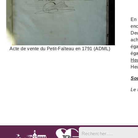
En 
enc
Deu
ach
ég
Acte de vente du Petit-Faîteau en 1791 (ADML)
ég
Heu
Heu
Sou
Le 