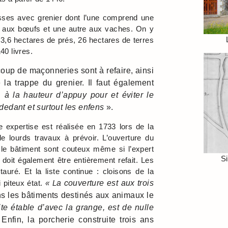
ses avec grenier dont l’une comprend une
e aux bœufs et une autre aux vaches. On y
3,6 hectares de prés, 26 hectares de terres
40 livres.
oup de maçonneries sont à refaire, ainsi
la trappe du grenier. Il faut également
e, à la hauteur d’appuy pour et éviter le
edant et surtout les enfens
».
 expertise est réalisée en 1733 lors de la
 lourds travaux à prévoir. L’ouverture du
 le bâtiment sont couteux même si l’expert
Si
r doit également être entièrement refait. Les
auré. Et la liste continue : cloisons de la
 piteux état.
« L
a couverture est aux trois
ns les bâtiments destinés aux animaux le
te étable d’avec la grange, est de nulle
 Enfin, la porcherie construite trois ans