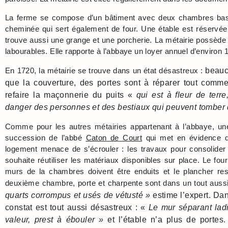
La ferme se compose d’un bâtiment avec deux chambres bas
cheminée qui sert également de four. Une étable est réservé
trouve aussi une grange et une porcherie. La métairie possède 
labourables. Elle rapporte à l’abbaye un loyer annuel d’environ 1
En 1720, la métairie se trouve dans un état désastreux :
beauc
que la couverture, des portes sont à réparer tout comme 
refaire la maçonnerie du puits «
qui est à fleur de terr
danger des personnes et des bestiaux qui peuvent tomber d
Comme pour les autres métairies appartenant à l’abbaye, une
succession de l’abbé
Caton
de
Court
qui met en évidence de
logement menace de s’écrouler : les travaux pour consolider
souhaite réutiliser les matériaux disponibles sur place. Le fou
murs de la chambres doivent être enduits et le plancher rest
deuxième chambre, porte et charpente sont dans un tout aussi
quarts corrompus et usés de vétusté »
estime l’expert. Da
constat est tout aussi désastreux : «
Le mur séparant ladi
valeur, prest à ébouler »
et l’étable n’a plus de portes.