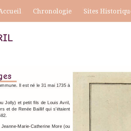
Accueil
Chronologie
Sites Historiqu
RIL
ges
ommune. Il est né le 31 mai 1735 à
 Jolly) et petit fils de Louis Avril,
ers et de Renée Baillif qui s’étaient
682.
sé Jeanne-Marie-Catherine More (ou