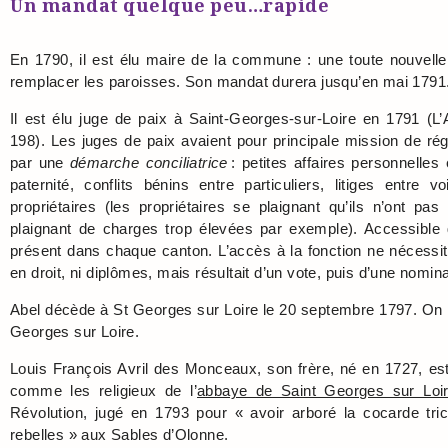
Un mandat quelque peu…rapide
En 1790, il est élu maire de la commune : une toute nouvelle div
remplacer les paroisses. Son mandat durera jusqu’en mai 1791
Il est élu juge de paix à Saint-Georges-sur-Loire en 1791 (L’
198). Les juges de paix avaient pour principale mission de régle
par une
démarche conciliatrice
: petites affaires personnelles
paternité, conflits bénins entre particuliers, litiges entre vo
propriétaires (les propriétaires se plaignant qu’ils n’ont pas
plaignant de charges trop élevées par exemple). Accessible g
présent dans chaque canton. L’accès à la fonction ne nécessitai
en droit, ni diplômes
, mais résultait d’un vote, puis d’une nomina
Abel décède à St Georges sur Loire le 20 septembre 1797. On n
Georges sur Loire.
Louis François Avril des Monceaux, son frère, né en 1727, es
comme les religieux de l’
abbaye de Saint Georges sur Loi
Révolution, jugé en 1793 pour « avoir arboré la cocarde tri
rebelles » aux Sables d’Olonne.