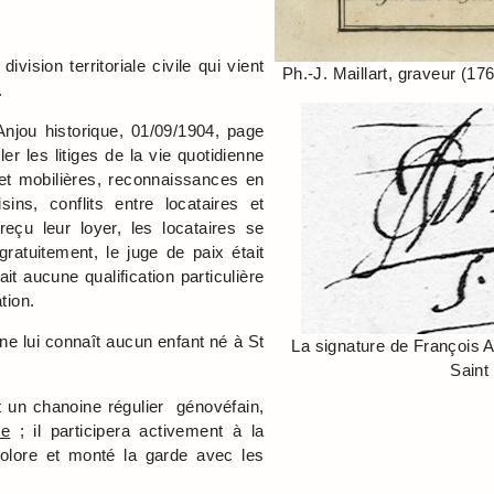
ision territoriale civile qui vient
Ph.-J. Maillart, graveur (1
.
Anjou historique, 01/09/1904, page
r les litiges de la vie quotidienne
 et mobilières, reconnaissances en
isins, conflits entre locataires et
 reçu leur loyer, les locataires se
ratuitement, le juge de paix était
t aucune qualification particulière
tion.
e lui connaît aucun enfant né à St
La signature de François A
Saint
t un chanoine régulier génovéfain,
re
; il participera activement à la
colore et monté la garde avec les